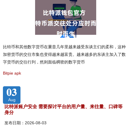
比特币和其他数字货币在曩昔几年里越来越受东谈主们的柔和，这种
加密货币的交往市集也变得越来越富贵。越来越多的东谈主加入了数
字货币的交往行列，然则面临稠密的数字货币
Bitpie apk
03
Aug
比特派账户安全 需要探讨平台的用户量、来往量、口碑等
身分
发布日期：2026-08-03