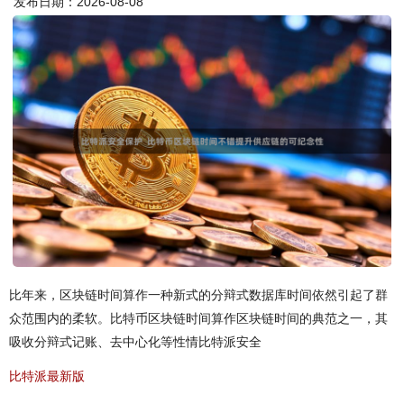
发布日期：2026-08-08
比年来，区块链时间算作一种新式的分辩式数据库时间依然引起了群
众范围内的柔软。比特币区块链时间算作区块链时间的典范之一，其
吸收分辩式记账、去中心化等性情比特派安全
比特派最新版