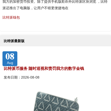
我方的加密货币投资。除了提供手机版欺诈外比特派区块浏览 ，比特
派还推出了电脑版，让用户不错更便捷地在
比特派钱包
比特派最新版
08
Aug
比特派币服务 随时巡视和责罚我方的数字金钱
发布日期：2026-08-08