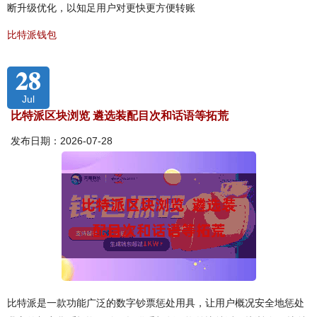
断升级优化，以知足用户对更快更方便转账
比特派钱包
28
Jul
比特派区块浏览 遴选装配目次和话语等拓荒
发布日期：2026-07-28
比特派是一款功能广泛的数字钞票惩处用具，让用户概况安全地惩处