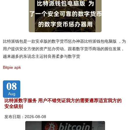
比特派钱包是一款安卓版的数字货币惩办神器比特派钱包电脑版 ，为
用户提供安全方便的资产惩办劳动。跟着数字货币商场的握住发展，
越来越多的东说念主运转良善柔参与数字货
Bitpie apk
08
Aug
比特派数字服务 用户不错凭证我方的需要遴荐适宜我方的
安全级别
发布日期：2026-08-08