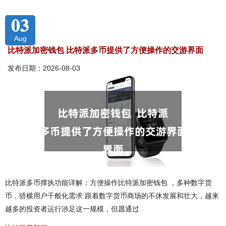
03
Aug
比特派加密钱包 比特派多币提供了方便操作的交游界面
发布日期：2026-08-03
比特派多币撑执功能详解：方便操作比特派加密钱包 ，多种数字货
币，骄横用户千般化需求 跟着数字货币商场的不休发展和壮大，越来
越多的投资者运行涉足这一规模，但愿通过