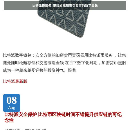
比特派数字钱包：安全方便的加密货币责罚器用比特派币服务 ，让您
随处随时松懈存储和交游编造金钱 在目下数字化时期，加密货币照旧
成为一种越来越受迎接的投资神气。跟着
比特派最新版
08
Aug
比特派安全保护 比特币区块链时间不错提升供应链的可纪
念性