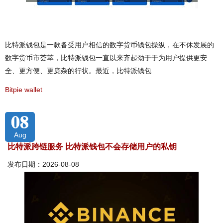
比特派钱包是一款备受用户相信的数字货币钱包操纵，在不休发展的
数字货币市荟萃，比特派钱包一直以来齐起劲于于为用户提供更安
全、更方便、更庞杂的行状。最近，比特派钱包
Bitpie wallet
08
Aug
比特派跨链服务 比特派钱包不会存储用户的私钥
发布日期：2026-08-08