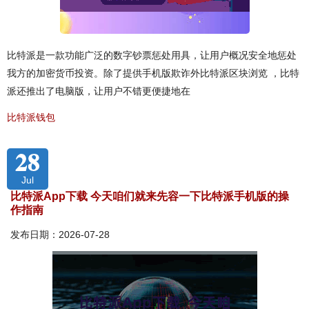
比特派是一款功能广泛的数字钞票惩处用具，让用户概况安全地惩处
我方的加密货币投资。除了提供手机版欺诈外比特派区块浏览 ，比特
派还推出了电脑版，让用户不错更便捷地在
比特派钱包
28
Jul
比特派App下载 今天咱们就来先容一下比特派手机版的操
作指南
发布日期：2026-07-28