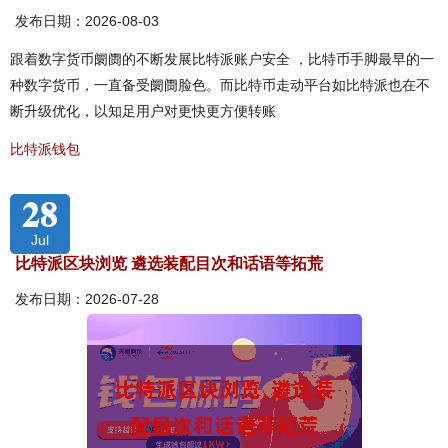
发布日期：2026-08-03
跟着数字货币阛阓的不断发展比特派账户安全 ，比特币手脚最早的一
种数字货币，一直备受阛阓脸色。而比特币走动平台如比特派也在不
断升级优化，以知足用户对更快更方便转账
比特派钱包
28
Jul
比特派区块浏览 遴选装配目次和话语等拓荒
发布日期：2026-07-28