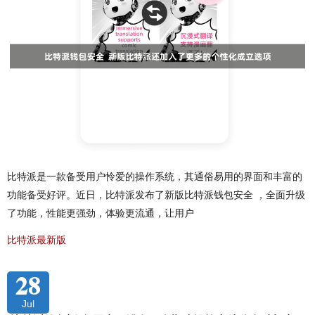
比特派是一款备受用户怜爱的操作系统，其通俗易用的界面和丰富的
功能备受好评。近日，比特派发布了新版比特派钱包安全 ，全面升级
了功能，性能更强劲，体验更流通，让用户
比特派最新版
28
Jul