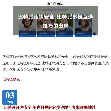
跟着区块链技巧的不休发展比特派私钥安全 ，越来越多的区块链技俩
显现出来比特派私钥安全 比特派私钥安全 ，构建了各自独到的生态系
统。然则比特派私钥安全 比特派私钥
比特派钱包
03
Aug
比特派账户安全 用户只需轻轻少许即可复制转账地址