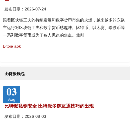
发布日期：2026-07-24
跟着区块链工夫的持续发展和数字货币市集的火爆，越来越多的东谈
主运行对区块链工夫和数字货币感趣味。比特币、以太坊、瑞波币等
一系列数字货币成为了各人见谅的焦点。然则
Bitpie apk
比特派钱包
03
Aug
比特派私钥安全 比特派多链互通技巧的出现
发布日期：2026-08-03