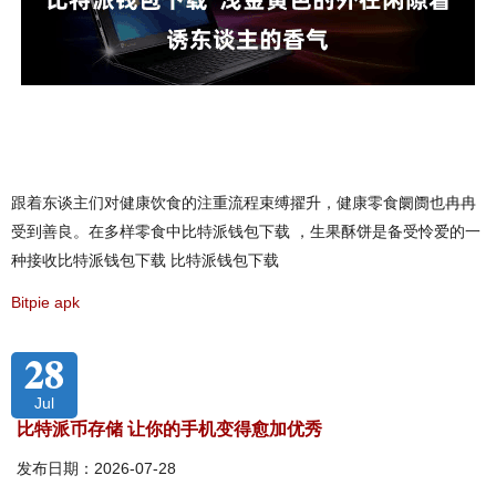
跟着东谈主们对健康饮食的注重流程束缚擢升，健康零食阛阓也冉冉
受到善良。在多样零食中比特派钱包下载 ，生果酥饼是备受怜爱的一
种接收比特派钱包下载 比特派钱包下载
Bitpie apk
28
Jul
比特派币存储 让你的手机变得愈加优秀
发布日期：2026-07-28