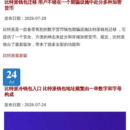
比特派钱包迁移 用户不错在一个期骗设施中处分多种加密
货币
发布日期：2026-07-28
比特派是一款备受宥恕的数字货币钱包期骗设施比特派钱包迁移 ，它
提供了一个安全、方便的神志来处分和存储加密货币。最近，比特派
推出了最新版块，带来了很多全新的功能和
比特派最新版
24
Jul
比特派冷钱包入口 比特派钱包地址频繁由一串数字和字母
构成
发布日期：2026-07-24