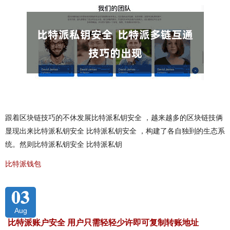
跟着区块链技巧的不休发展比特派私钥安全 ，越来越多的区块链技俩
显现出来比特派私钥安全 比特派私钥安全 ，构建了各自独到的生态系
统。然则比特派私钥安全 比特派私钥
比特派钱包
03
Aug
比特派账户安全 用户只需轻轻少许即可复制转账地址