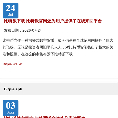
24
Jul
比特派下载 比特派官网还为用户提供了在线来回平台
发布日期：2026-07-24
比特币当作一种散播式数字货币，如今仍是在全球范围内掀翻了巨大
的飞扬。无论是投资者照旧平凡人人，对比特币皆阐扬出了极大的关
注和照拂。在这么的市集布景下比特派下载
Bitpie wallet
Bitpie apk
03
Aug