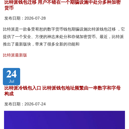
比特派钱包迁移 用户不错在一个期骗设施中处分多种加密
货币
发布日期：2026-07-28
比特派是一款备受宥恕的数字货币钱包期骗设施比特派钱包迁移 ，它
提供了一个安全、方便的神志来处分和存储加密货币。最近，比特派
推出了最新版块，带来了很多全新的功能和
比特派最新版
24
Jul
比特派冷钱包入口 比特派钱包地址频繁由一串数字和字母
构成
发布日期：2026-07-24