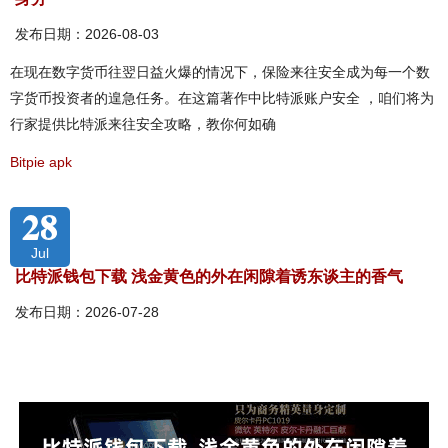
发布日期：2026-08-03
在现在数字货币往翌日益火爆的情况下，保险来往安全成为每一个数
字货币投资者的遑急任务。在这篇著作中比特派账户安全 ，咱们将为
行家提供比特派来往安全攻略，教你何如确
Bitpie apk
28
Jul
比特派钱包下载 浅金黄色的外在闲隙着诱东谈主的香气
发布日期：2026-07-28