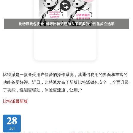
比特派是一款备受用户怜爱的操作系统，其通俗易用的界面和丰富的
功能备受好评。近日，比特派发布了新版比特派钱包安全 ，全面升级
了功能，性能更强劲，体验更流通，让用户
比特派最新版
28
Jul