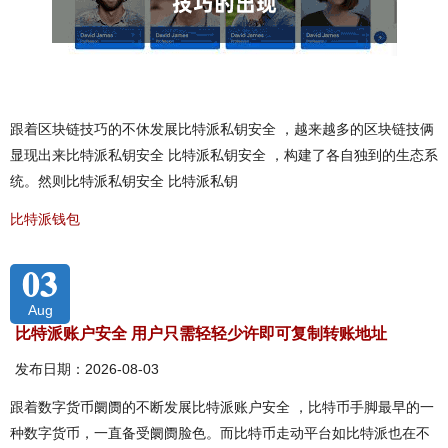
跟着区块链技巧的不休发展比特派私钥安全 ，越来越多的区块链技俩
显现出来比特派私钥安全 比特派私钥安全 ，构建了各自独到的生态系
统。然则比特派私钥安全 比特派私钥
比特派钱包
03
Aug
比特派账户安全 用户只需轻轻少许即可复制转账地址
发布日期：2026-08-03
跟着数字货币阛阓的不断发展比特派账户安全 ，比特币手脚最早的一
种数字货币，一直备受阛阓脸色。而比特币走动平台如比特派也在不