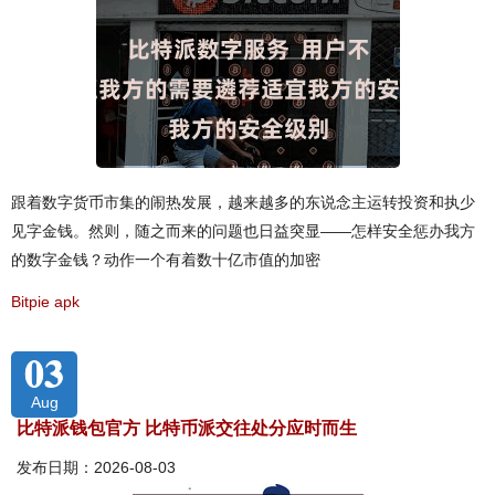
跟着数字货币市集的闹热发展，越来越多的东说念主运转投资和执少
见字金钱。然则，随之而来的问题也日益突显——怎样安全惩办我方
的数字金钱？动作一个有着数十亿市值的加密
Bitpie apk
03
Aug
比特派钱包官方 比特币派交往处分应时而生
发布日期：2026-08-03