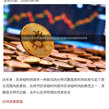
发布日期：2026-08-08
比年来，区块链时间算作一种新式的分辩式数据库时间依然引起了群
众范围内的柔软。比特币区块链时间算作区块链时间的典范之一，其
吸收分辩式记账、去中心化等性情比特派安全
比特派最新版