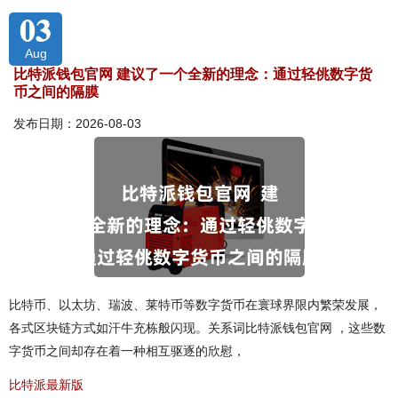
03
Aug
比特派钱包官网 建议了一个全新的理念：通过轻佻数字货
币之间的隔膜
发布日期：2026-08-03
比特币、以太坊、瑞波、莱特币等数字货币在寰球界限内繁荣发展，
各式区块链方式如汗牛充栋般闪现。关系词比特派钱包官网 ，这些数
字货币之间却存在着一种相互驱逐的欣慰，
比特派最新版