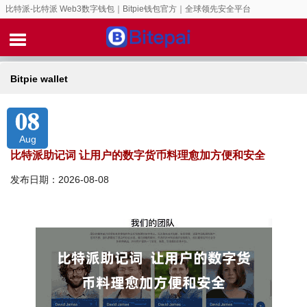
比特派-比特派 Web3数字钱包｜Bitpie钱包官方｜全球领先安全平台
Bitpie wallet
08
Aug
比特派助记词 让用户的数字货币料理愈加方便和安全
发布日期：2026-08-08