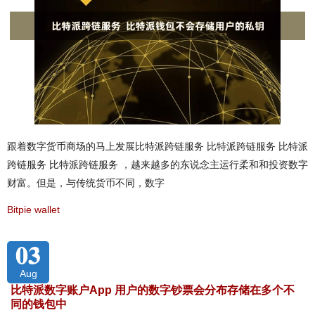
跟着数字货币商场的马上发展比特派跨链服务 比特派跨链服务 比特派
跨链服务 比特派跨链服务 ，越来越多的东说念主运行柔和和投资数字
财富。但是，与传统货币不同，数字
Bitpie wallet
03
Aug
比特派数字账户App 用户的数字钞票会分布存储在多个不
同的钱包中