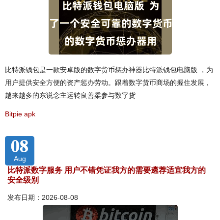
比特派钱包是一款安卓版的数字货币惩办神器比特派钱包电脑版 ，为
用户提供安全方便的资产惩办劳动。跟着数字货币商场的握住发展，
越来越多的东说念主运转良善柔参与数字货
Bitpie apk
08
Aug
比特派数字服务 用户不错凭证我方的需要遴荐适宜我方的
安全级别
发布日期：2026-08-08