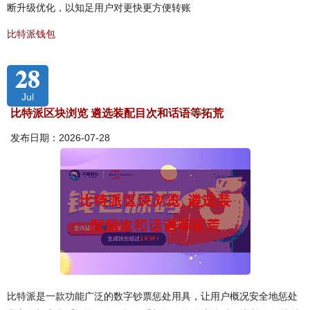
断升级优化，以知足用户对更快更方便转账
比特派钱包
28
Jul
比特派区块浏览 遴选装配目次和话语等拓荒
发布日期：2026-07-28
比特派是一款功能广泛的数字钞票惩处用具，让用户概况安全地惩处