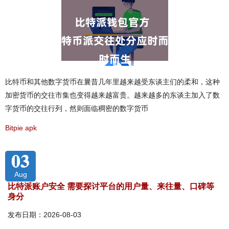
比特币和其他数字货币在曩昔几年里越来越受东谈主们的柔和，这种
加密货币的交往市集也变得越来越富贵。越来越多的东谈主加入了数
字货币的交往行列，然则面临稠密的数字货币
Bitpie apk
03
Aug
比特派账户安全 需要探讨平台的用户量、来往量、口碑等
身分
发布日期：2026-08-03