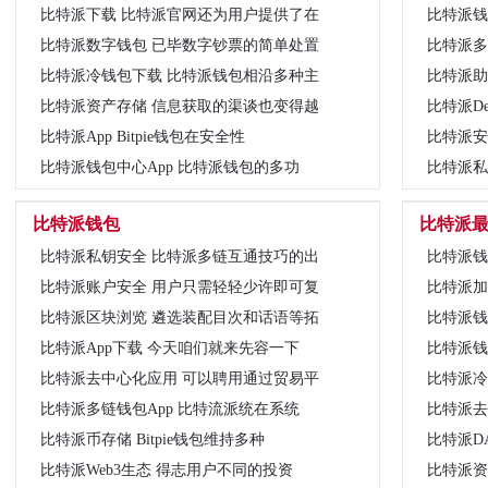
比特派下载 比特派官网还为用户提供了在
比特派钱
比特派数字钱包 已毕数字钞票的简单处置
比特派多链
比特派冷钱包下载 比特派钱包相沿多种主
比特派助
比特派资产存储 信息获取的渠谈也变得越
比特派D
比特派App Bitpie钱包在安全性
比特派安
比特派钱包中心App 比特派钱包的多功
比特派私
比特派钱包
比特派
比特派私钥安全 比特派多链互通技巧的出
比特派钱
比特派账户安全 用户只需轻轻少许即可复
比特派加
比特派区块浏览 遴选装配目次和话语等拓
比特派钱
比特派App下载 今天咱们就来先容一下
比特派钱
比特派去中心化应用 可以聘用通过贸易平
比特派冷
比特派多链钱包App 比特流派统在系统
比特派去
比特派币存储 Bitpie钱包维持多种
比特派D
比特派Web3生态 得志用户不同的投资
比特派资