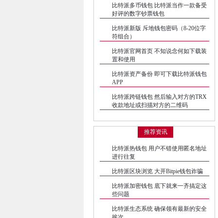
比特派多币钱包 比特派当作一款备受
好评的数字钞票钱包
比特派新版 斥地钱包密码（8-20位字
符组合）
比特派官网首页 不知说念何如下载装
置和使用
比特派资产备份 即可下载比特派钱包
APP
比特派跨链钱包 然后输入对方的TRX
收款地址或扫描对方的二维码
推荐资讯
比特派热钱包 用户不错使用匿名地址
进行往复
比特派区块浏览 大开Bitpie钱包诈骗
比特派加密钱包 底下就来一齐搞定这
些问题
比特派生态系统 确保领有最新的安全
挨次