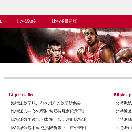
pk
比特派钱包
比特派最新版
Bitpie wallet
Bitpie ap
比特派数字账户App 用户的数字钞票会
比特派钱
比特派去中心化理财 然后按规定纪录下1
比特派账
比特派数字钱包下载 第二步：注册比特派
比特派钱
比特派钱包下载 包括限价来回、市价来回
比特派币