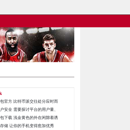
k
包官方 比特币派交往处分应时而
户安全 需要探讨平台的用户量、
包下载 浅金黄色的外在闲隙着诱
存储 让你的手机变得愈加优秀