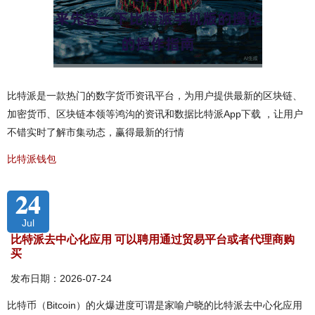
比特派是一款热门的数字货币资讯平台，为用户提供最新的区块链、
加密货币、区块链本领等鸿沟的资讯和数据比特派App下载 ，让用户
不错实时了解市集动态，赢得最新的行情
比特派钱包
24
Jul
比特派去中心化应用 可以聘用通过贸易平台或者代理商购
买
发布日期：2026-07-24
比特币（Bitcoin）的火爆进度可谓是家喻户晓的比特派去中心化应用