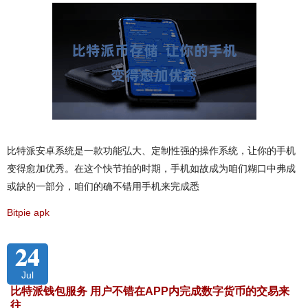
比特派安卓系统是一款功能弘大、定制性强的操作系统，让你的手机
变得愈加优秀。在这个快节拍的时期，手机如故成为咱们糊口中弗成
或缺的一部分，咱们的确不错用手机来完成悉
Bitpie apk
24
Jul
比特派钱包服务 用户不错在APP内完成数字货币的交易来
往