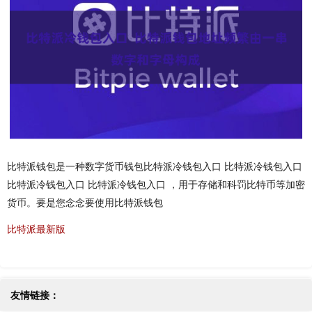
比特派钱包是一种数字货币钱包比特派冷钱包入口 比特派冷钱包入口
比特派冷钱包入口 比特派冷钱包入口 ，用于存储和科罚比特币等加密
货币。要是您念念要使用比特派钱包
比特派最新版
友情链接：