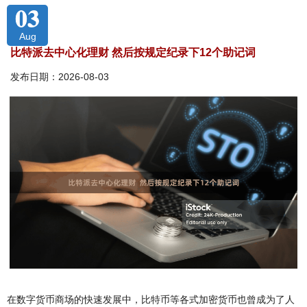
03
Aug
比特派去中心化理财 然后按规定纪录下12个助记词
发布日期：2026-08-03
在数字货币商场的快速发展中，比特币等各式加密货币也曾成为了人