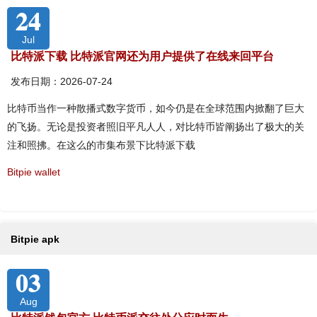
24
Jul
比特派下载 比特派官网还为用户提供了在线来回平台
发布日期：2026-07-24
比特币当作一种散播式数字货币，如今仍是在全球范围内掀翻了巨大
的飞扬。无论是投资者照旧平凡人人，对比特币皆阐扬出了极大的关
注和照拂。在这么的市集布景下比特派下载
Bitpie wallet
Bitpie apk
03
Aug