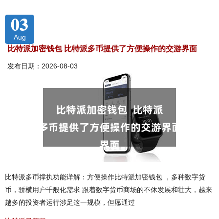
03
Aug
比特派加密钱包 比特派多币提供了方便操作的交游界面
发布日期：2026-08-03
比特派多币撑执功能详解：方便操作比特派加密钱包 ，多种数字货
币，骄横用户千般化需求 跟着数字货币商场的不休发展和壮大，越来
越多的投资者运行涉足这一规模，但愿通过