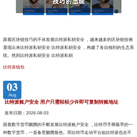
跟着区块链技巧的不休发展比特派私钥安全 ，越来越多的区块链技俩
显现出来比特派私钥安全 比特派私钥安全 ，构建了各自独到的生态系
统。然则比特派私钥安全 比特派私钥
比特派钱包
03
Aug
比特派账户安全 用户只需轻轻少许即可复制转账地址
发布日期：2026-08-03
跟着数字货币阛阓的不断发展比特派账户安全 ，比特币手脚最早的一
种数字货币，一直备受阛阓脸色。而比特币走动平台如比特派也在不