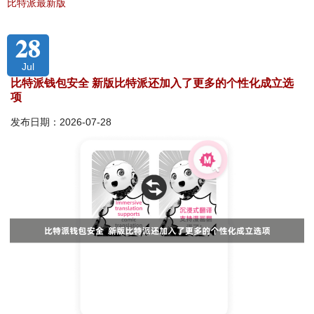
比特派最新版
28
Jul
比特派钱包安全 新版比特派还加入了更多的个性化成立选
项
发布日期：2026-07-28