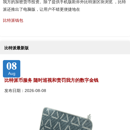
我方的加密货币投资。除了提供手机版欺诈外比特派区块浏览 ，比特
派还推出了电脑版，让用户不错更便捷地在
比特派钱包
比特派最新版
08
Aug
比特派币服务 随时巡视和责罚我方的数字金钱
发布日期：2026-08-08