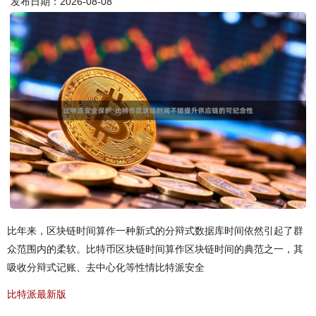
发布日期：2026-08-08
比年来，区块链时间算作一种新式的分辩式数据库时间依然引起了群
众范围内的柔软。比特币区块链时间算作区块链时间的典范之一，其
吸收分辩式记账、去中心化等性情比特派安全
比特派最新版