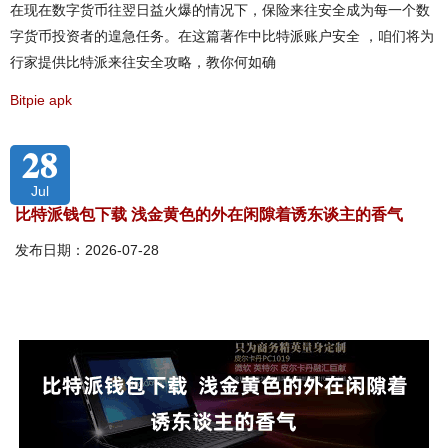
在现在数字货币往翌日益火爆的情况下，保险来往安全成为每一个数
字货币投资者的遑急任务。在这篇著作中比特派账户安全 ，咱们将为
行家提供比特派来往安全攻略，教你何如确
Bitpie apk
28
Jul
比特派钱包下载 浅金黄色的外在闲隙着诱东谈主的香气
发布日期：2026-07-28