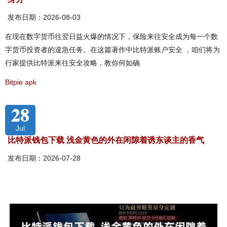
发布日期：2026-08-03
在现在数字货币往翌日益火爆的情况下，保险来往安全成为每一个数
字货币投资者的遑急任务。在这篇著作中比特派账户安全 ，咱们将为
行家提供比特派来往安全攻略，教你何如确
Bitpie apk
28
Jul
比特派钱包下载 浅金黄色的外在闲隙着诱东谈主的香气
发布日期：2026-07-28