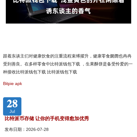
跟着东谈主们对健康饮食的注重流程束缚擢升，健康零食阛阓也冉冉
受到善良。在多样零食中比特派钱包下载 ，生果酥饼是备受怜爱的一
种接收比特派钱包下载 比特派钱包下载
Bitpie apk
28
Jul
比特派币存储 让你的手机变得愈加优秀
发布日期：2026-07-28