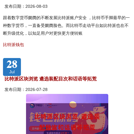
发布日期：2026-08-03
跟着数字货币阛阓的不断发展比特派账户安全 ，比特币手脚最早的一
种数字货币，一直备受阛阓脸色。而比特币走动平台如比特派也在不
断升级优化，以知足用户对更快更方便转账
比特派钱包
28
Jul
比特派区块浏览 遴选装配目次和话语等拓荒
发布日期：2026-07-28