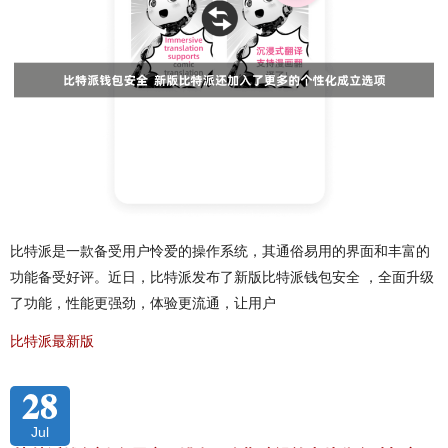
比特派是一款备受用户怜爱的操作系统，其通俗易用的界面和丰富的
功能备受好评。近日，比特派发布了新版比特派钱包安全 ，全面升级
了功能，性能更强劲，体验更流通，让用户
比特派最新版
28
Jul