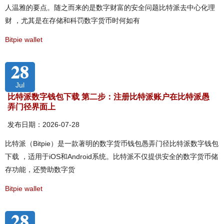
人温雅的要点。随之而来的是数字财富的安全问题比特派去中心化理
财 ，尤其是在存储和科罚数字货币时何如有
Bitpie wallet
28
Jul
比特派数字钱包下载 第二步：注册比特派账户在比特派愚
弄门径界面上
发布日期：2026-07-28
比特派（Bitpie）是一款著明的数字货币钱包愚弄门径比特派数字钱包
下载 ，适用于iOS和Android系统。比特派不仅提供安全的数字货币储
存功能，还赞助数字货
Bitpie wallet
28