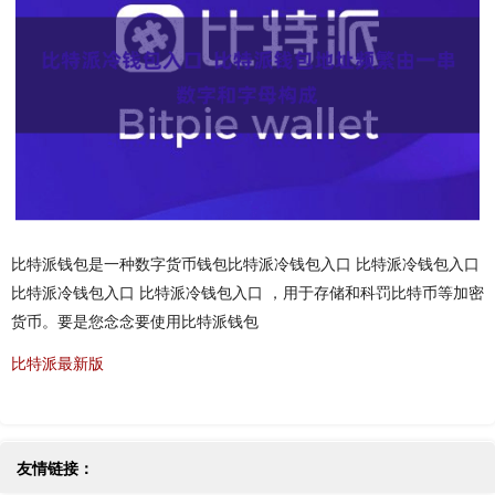
比特派钱包是一种数字货币钱包比特派冷钱包入口 比特派冷钱包入口
比特派冷钱包入口 比特派冷钱包入口 ，用于存储和科罚比特币等加密
货币。要是您念念要使用比特派钱包
比特派最新版
友情链接：