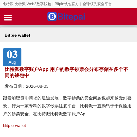
比特派-比特派 Web3数字钱包｜Bitpie钱包官方｜全球领先安全平台
Bitpie wallet
03
Aug
比特派数字账户App 用户的数字钞票会分布存储在多个不
同的钱包中
发布日期：2026-08-03
跟着加密货币商场的逼迫发展，数字钞票的安全问题也越来越受到喜
欢。行为一家专科的数字钞票往复平台，比特派一直勤恳于于保险用
户的钞票安全。在比特派比特派数字账户Ap
Bitpie wallet