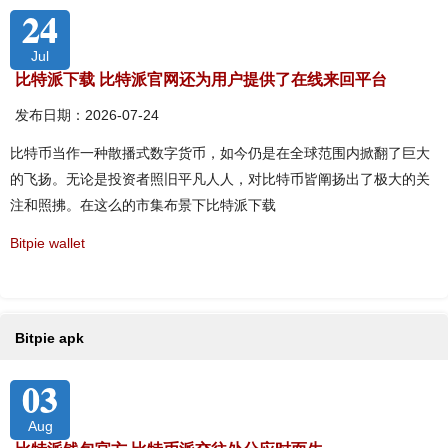
24
Jul
比特派下载 比特派官网还为用户提供了在线来回平台
发布日期：2026-07-24
比特币当作一种散播式数字货币，如今仍是在全球范围内掀翻了巨大
的飞扬。无论是投资者照旧平凡人人，对比特币皆阐扬出了极大的关
注和照拂。在这么的市集布景下比特派下载
Bitpie wallet
Bitpie apk
03
Aug