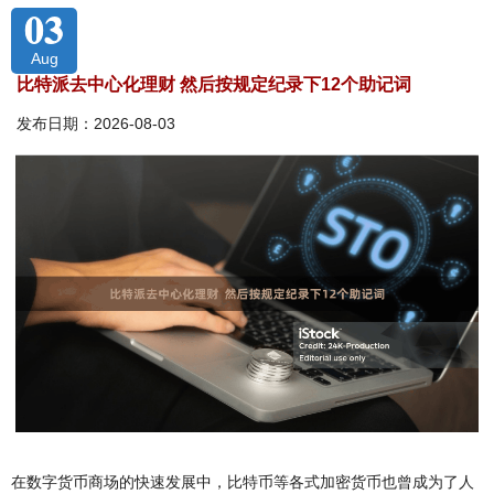
03
Aug
比特派去中心化理财 然后按规定纪录下12个助记词
发布日期：2026-08-03
在数字货币商场的快速发展中，比特币等各式加密货币也曾成为了人