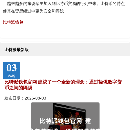
，越来越多的东说念主加入到比特币贸易的行列中来。比特币的特点
使其在贸易经过中更为安全和浮浅
比特派钱包
比特派最新版
03
Aug
比特派钱包官网 建议了一个全新的理念：通过轻佻数字货
币之间的隔膜
发布日期：2026-08-03